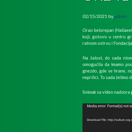
02/15/2021
by
admin
Orao belorepan (Haliaeetu
koji, gotovo u centru g
ratnom ostrvu i Fondacija 
Na žalost, do sada nism
omogućila da imamo pou
gnezdo, gde se hrane, n
neprilici. To sada želimo
Snimak sa video nadzora 
Прегледач
Media error: Format(s) not s
видео
записа
Download File: http://vulture.o