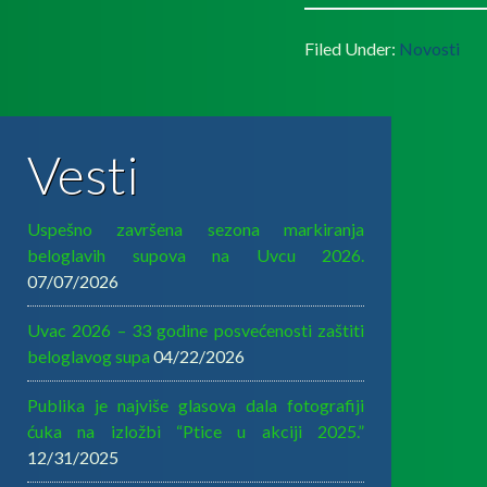
Filed Under:
Novosti
Vesti
Uspešno završena sezona markiranja
beloglavih supova na Uvcu 2026.
07/07/2026
Uvac 2026 – 33 godine posvećenosti zaštiti
beloglavog supa
04/22/2026
Publika je najviše glasova dala fotografiji
ćuka na izložbi “Ptice u akciji 2025.”
12/31/2025