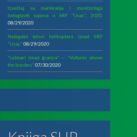
Izveštaj sa markiranja i monitoringa
beloglavih supova u SRP “Uvac”, 2020.
08/29/2020
Nelegalni letovi helikoptera iznad SRP
“Uvac”
08/29/2020
“Lešinari iznad granica” — “Vultures above
the borders”
07/30/2020
Knjiga SUP