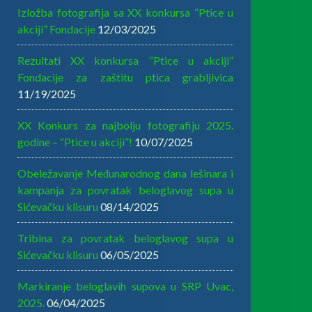
Izložba fotografija sa XX konkursa “Ptice u
akciji” Fondacije
12/03/2025
Rezultati XX konkursa “Ptice u akciji”
Fondacije za zaštitu ptica grabljivica
11/19/2025
XX Konkurs za najbolju fotografiju 2025.
godine – “Ptice u akciji”!
10/07/2025
Obeležavanje Međunarodnog dana lešinara i
kampanja za povratak beloglavog supa u
Sićevačku klisuru
08/14/2025
Tribina za povratak beloglavog supa u
Sićevačku klisuru
06/05/2025
Markiranje beloglavih supova u SRP Uvac,
2025.
06/04/2025