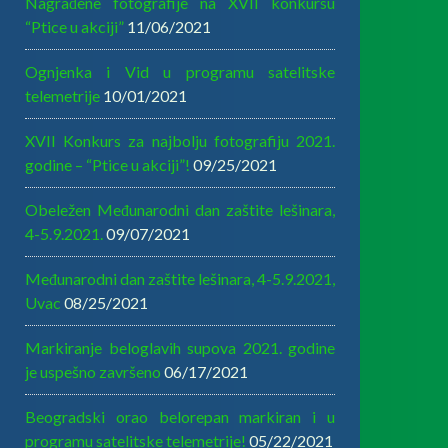
Nagrađene fotografije na XVII konkursu
“Ptice u akciji”
11/06/2021
Ognjenka i Vid u programu satelitske
telemetrije
10/01/2021
XVII Konkurs za najbolju fotografiju 2021.
godine – “Ptice u akciji”!
09/25/2021
Obeležen Međunarodni dan zaštite lešinara,
4-5.9.2021.
09/07/2021
Međunarodni dan zaštite lešinara, 4-5.9.2021,
Uvac
08/25/2021
Markiranje beloglavih supova 2021. godine
je uspešno završeno
06/17/2021
Beogradski orao belorepan markiran i u
programu satelitske telemetrije!
05/22/2021