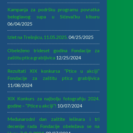
Kampanja za podršku programu povratka
beloglavog supa u Sićevačku klisuru
06/04/2025
Izlet na Trešnjicu, 11.05.2025.
04/25/2025
Obeleženo trideset godina Fondacije za
zaštitu ptica grabljivica
12/25/2024
Rezultati XIX konkursa ”Ptice u akciji”
Fondacije za zaštitu ptica grabljivica
11/08/2024
XIX Konkurs za najbolju fotografiju 2024.
godine – “Ptice u akciji”!
10/07/2024
MeđunarodnI dan zaštite lešinara i tri
decenije rada Fondacije obeležava se na