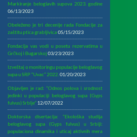
Markiranje beloglavih supova 2023. godine
06/13/2023
Obeleženo je tri decenije rada Fondacije za
zaštitu ptica grabljivica
05/15/2023
Fondacija vas vodi u posetu rezervatima u
Grčkoj i Bugarskoj
03/23/2023
Izveštaj o monitoringu populacije beloglavog
supa u SRP “Uvac” 2022.
01/20/2023
Objavljen je rad: “Odnos polova i srodnost
jedinki u populaciji beloglavog supa (Gyps
fulvus) Srbije”
12/07/2022
Doktorska disertacija: “Ekološka studija
beloglavog supa (Gyps fulvus) u Srbiji:
populaciona dinamika i uticaj aktivnih mera