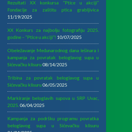
Rezultati XX konkursa “Ptice u akciji”
Fondacije za zaštitu ptica grabljivica
11/19/2025
XX Konkurs za najbolju fotografiju 2025.
godine – “Ptice u akciji”!
10/07/2025
Obeležavanje Međunarodnog dana lešinara i
kampanja za povratak beloglavog supa u
Sićevačku klisuru
08/14/2025
Tribina za povratak beloglavog supa u
Sićevačku klisuru
06/05/2025
Markiranje beloglavih supova u SRP Uvac,
2025.
06/04/2025
Kampanja za podršku programu povratka
beloglavog supa u Sićevačku klisuru