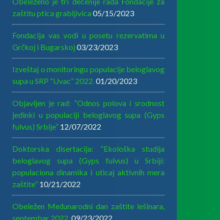
Obeleženo je tri decenije rada Fondacije za
zaštitu ptica grabljivica
05/15/2023
Fondacija vas vodi u posetu rezervatima u
Grčkoj i Bugarskoj
03/23/2023
Izveštaj o monitoringu populacije beloglavog
supa u SRP “Uvac” 2022.
01/20/2023
Objavljen je rad: “Odnos polova i srodnost
jedinki u populaciji beloglavog supa (Gyps
fulvus) Srbije”
12/07/2022
Doktorska disertacija: “Ekološka studija
beloglavog supa (Gyps fulvus) u Srbiji:
populaciona dinamika i uticaj aktivnih mera
zaštite”
10/21/2022
Obeležen Međunarodni dan zaštite lešinara,
septembar 2022.
09/23/2022