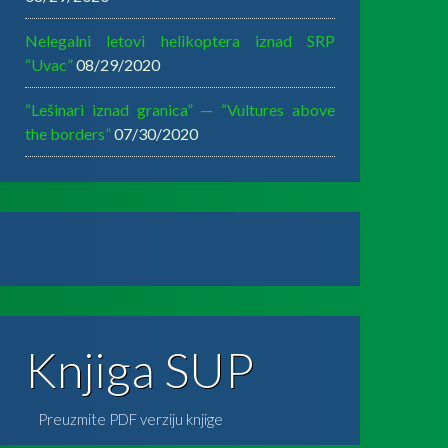
Nelegalni letovi helikoptera iznad SRP
“Uvac”
08/29/2020
“Lešinari iznad granica” — “Vultures above
the borders”
07/30/2020
Knjiga SUP
Preuzmite PDF verziju knjige