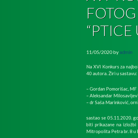
FOTOGR
“PTICE 
11/05/2020
by
admin
Na XVI Konkurs za najbolj
40 autora. Žiri u sastavu:
– Gordan Pomorišac, MF
– Aleksandar Milosavljev
– dr Saša Marinković, orn
sastao se 05.11.2020. godi
biti prikazane na izložb
Mitropolita Petra br. 8 u