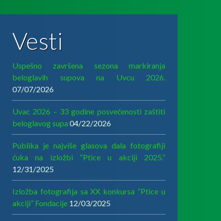
Vesti
Uspešno završena sezona markiranja
beloglavih supova na Uvcu 2026.
07/07/2026
Uvac 2026 – 33 godine posvećenosti zaštiti
beloglavog supa
04/22/2026
Publika je najviše glasova dala fotografiji
ćuka na izložbi “Ptice u akciji 2025.”
12/31/2025
Izložba fotografija sa XX konkursa “Ptice u
akciji” Fondacije
12/03/2025