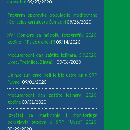
na seobu!
09/27/2020
Program oporavka populacije modrovrane
(Coracias garrulus) u Šumadiji
09/26/2020
XVI Konkurs za najbolju fotografiju 2020.
godine – “Ptice u akciji”!
09/14/2020
Međunarodni dan zaštite lešinara, 5.9.2020.
Uvac, Trešnjica, Blagaj…
09/06/2020
Uginuo suri orao koji je bio ustreljen u SRP
“Uvac”
09/01/2020
Međunarodni dan zaštite lešinara, 2020.
godine
08/31/2020
Izveštaj sa markiranja i monitoringa
beloglavih supova u SRP “Uvac”, 2020.
08/29/2020