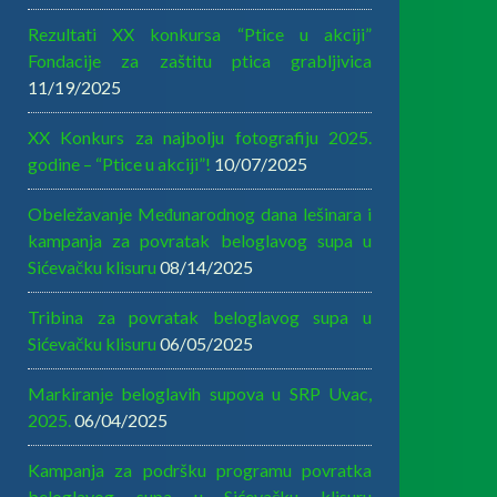
Rezultati XX konkursa “Ptice u akciji”
Fondacije za zaštitu ptica grabljivica
11/19/2025
XX Konkurs za najbolju fotografiju 2025.
godine – “Ptice u akciji”!
10/07/2025
Obeležavanje Međunarodnog dana lešinara i
kampanja za povratak beloglavog supa u
Sićevačku klisuru
08/14/2025
Tribina za povratak beloglavog supa u
Sićevačku klisuru
06/05/2025
Markiranje beloglavih supova u SRP Uvac,
2025.
06/04/2025
Kampanja za podršku programu povratka
beloglavog supa u Sićevačku klisuru