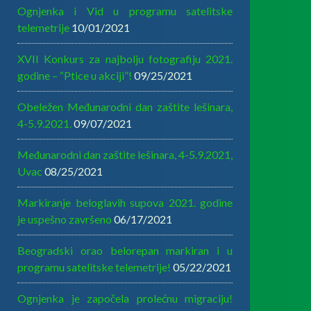
Ognjenka i Vid u programu satelitske
telemetrije
10/01/2021
XVII Konkurs za najbolju fotografiju 2021.
godine – “Ptice u akciji”!
09/25/2021
Obeležen Međunarodni dan zaštite lešinara,
4-5.9.2021.
09/07/2021
Međunarodni dan zaštite lešinara, 4-5.9.2021,
Uvac
08/25/2021
Markiranje beloglavih supova 2021. godine
je uspešno završeno
06/17/2021
Beogradski orao belorepan markiran i u
programu satelitske telemetrije!
05/22/2021
Ognjenka je započela prolećnu migraciju!