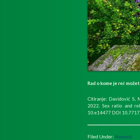
Rad o kome je reč možet
Citiranje: Davidović S,
2022. Sex ratio and rel
10:e14477 DOI 10.7717
Filed Under:
Novosti