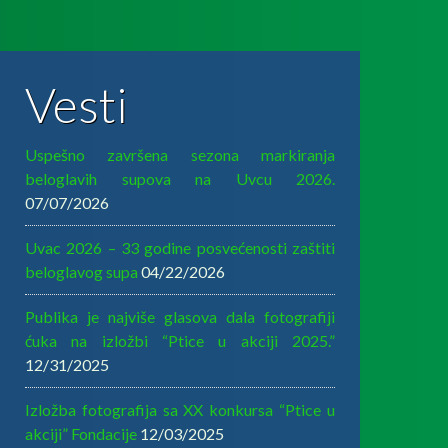
Vesti
Uspešno završena sezona markiranja
beloglavih supova na Uvcu 2026.
07/07/2026
Uvac 2026 – 33 godine posvećenosti zaštiti
beloglavog supa
04/22/2026
Publika je najviše glasova dala fotografiji
ćuka na izložbi “Ptice u akciji 2025.”
12/31/2025
Izložba fotografija sa XX konkursa “Ptice u
akciji” Fondacije
12/03/2025