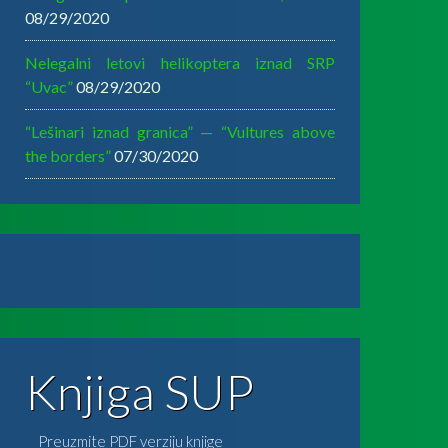
08/29/2020
Nelegalni letovi helikoptera iznad SRP
“Uvac”
08/29/2020
“Lešinari iznad granica” — “Vultures above
the borders”
07/30/2020
Knjiga SUP
Preuzmite PDF verziju knjige