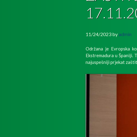
17.11.2
11/24/2023
by
admin
Održana je Evropska ko
Ekstremadura u Španiji. T
najuspešniji prjekat zašti