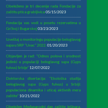
Obeleženo je tri decenije rada Fondacije za
zaštitu ptica grabljivica
05/15/2023
Fondacija vas vodi u posetu rezervatima u
Grčkoj i Bugarskoj
03/23/2023
Izveštaj o monitoringu populacije beloglavog
supa u SRP “Uvac” 2022.
01/20/2023
Objavljen je rad: “Odnos polova i srodnost
jedinki u populaciji beloglavog supa (Gyps
fulvus) Srbije”
12/07/2022
Doktorska disertacija: “Ekološka studija
beloglavog supa (Gyps fulvus) u Srbiji:
populaciona dinamika i uticaj aktivnih mera
zaštite”
10/21/2022
Obeležen Međunarodni dan zaštite lešinara,