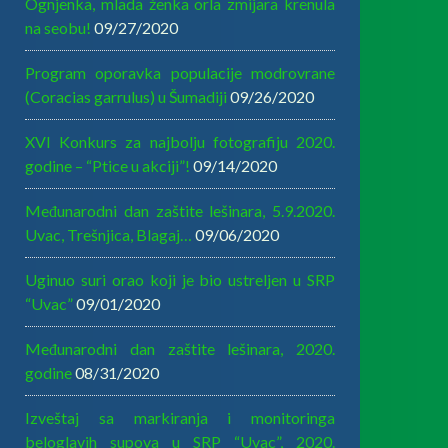
Ognjenka, mlada ženka orla zmijara krenula
na seobu!
09/27/2020
Program oporavka populacije modrovrane
(Coracias garrulus) u Šumadiji
09/26/2020
XVI Konkurs za najbolju fotografiju 2020.
godine – “Ptice u akciji”!
09/14/2020
Međunarodni dan zaštite lešinara, 5.9.2020.
Uvac, Trešnjica, Blagaj…
09/06/2020
Uginuo suri orao koji je bio ustreljen u SRP
“Uvac”
09/01/2020
Međunarodni dan zaštite lešinara, 2020.
godine
08/31/2020
Izveštaj sa markiranja i monitoringa
beloglavih supova u SRP “Uvac”, 2020.