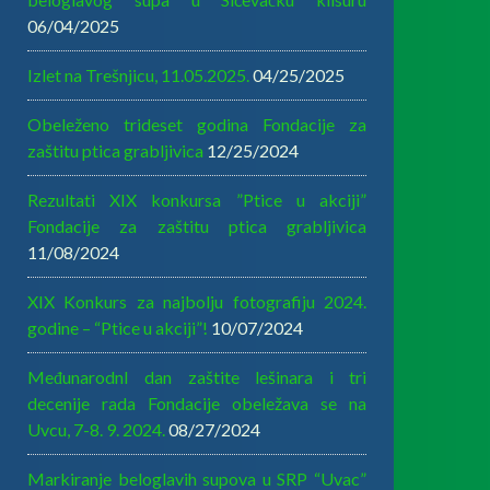
06/04/2025
Izlet na Trešnjicu, 11.05.2025.
04/25/2025
Obeleženo trideset godina Fondacije za
zaštitu ptica grabljivica
12/25/2024
Rezultati XIX konkursa ”Ptice u akciji”
Fondacije za zaštitu ptica grabljivica
11/08/2024
XIX Konkurs za najbolju fotografiju 2024.
godine – “Ptice u akciji”!
10/07/2024
MeđunarodnI dan zaštite lešinara i tri
decenije rada Fondacije obeležava se na
Uvcu, 7-8. 9. 2024.
08/27/2024
Markiranje beloglavih supova u SRP “Uvac”